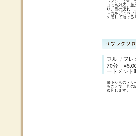
トメントです。
白にも対応。脇
り、目の疲れ、
スカルプはホッ
を感じて頂けるT
フルリフレ
70分 ¥5
ートメント
膝下からのトリ
ることで、脚の
緩和します。