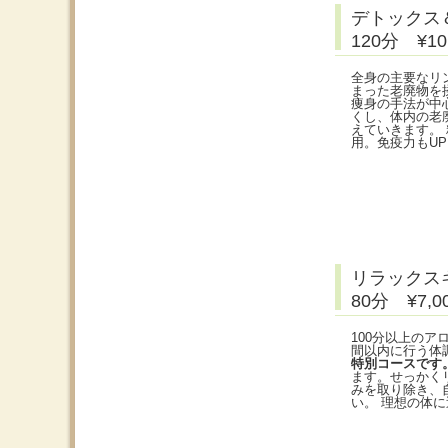
デトックス
120分 ¥
全身の主要なリ
まった老廃物を
痩身の手法が中
くし、体内の老
えていきます。
用。免疫力もU
リラックス
80分 ¥7
100分以上の
間以内に行う体
特別コースです
ます。せっかく
みを取り除き、
い。 理想の体