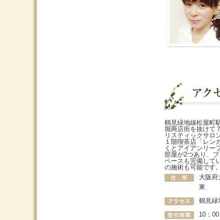
鶴見緑地線松屋町
堀商店街を抜けて
リスティックサロ
１階喫茶店「レン
くとアイアンリー
部屋が2つあり、
ペースも完備して
の施術も可能です
大阪府
東
鶴見緑
10：0