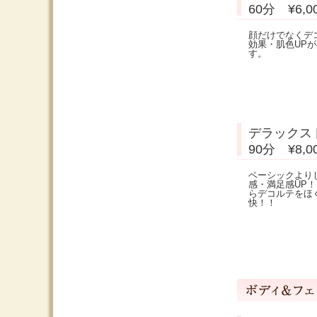
60分 ¥6,
顔だけでなくデ
効果・肌色UP
す。
デラックス
90分 ¥8,
ベーシックより
感・満足感UP！
らデコルテをほ
快！！