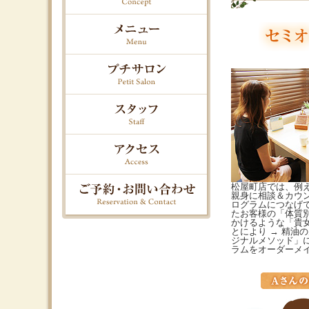
松屋町店では、例
親身に相談＆カウン
ログラムにつなげ
たお客様の「体質別
かけるような「貴
とにより → 精油
ジナルメソッド」
ラムをオーダーメ