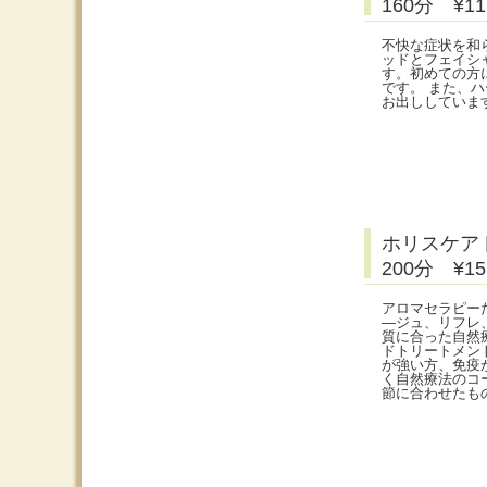
160分 ¥
不快な症状を和
ッドとフェイシ
す。初めての方
です。 また、
お出ししていま
ホリスケア
200分 ¥
アロマセラピー
―ジュ、リフレ
質に合った自然療
ドトリートメン
が強い方、免疫
く自然療法のコ
節に合わせたも